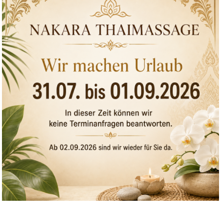
rm zur Online-Streitbeilegung (OS) bereit:
https://ec.europa.eu
pressum.
chlichtungs­stelle
eitbeilegungsverfahren vor einer Verbraucherschlichtungsstelle t