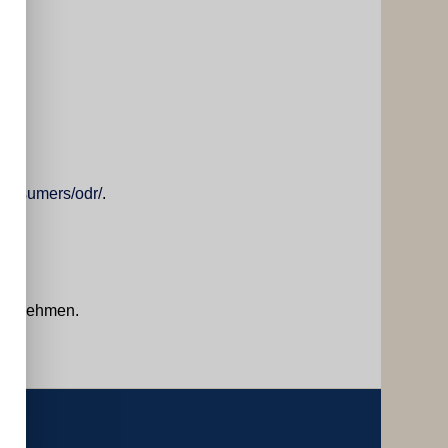
/consumers/odr/
.
eilzunehmen.